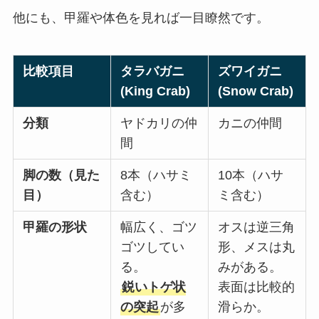
他にも、甲羅や体色を見れば一目瞭然です。
比較項目
タラバガニ
ズワイガニ
(King Crab)
(Snow Crab)
分類
ヤドカリの仲
カニの仲間
間
脚の数（見た
8本（ハサミ
10本（ハサ
目）
含む）
ミ含む）
甲羅の形状
幅広く、ゴツ
オスは逆三角
ゴツしてい
形、メスは丸
る。
みがある。
鋭いトゲ状
表面は比較的
の突起
が多
滑らか。