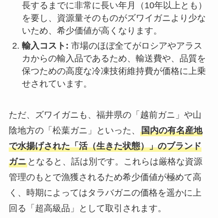
長するまでに非常に長い年月（10年以上とも）
を要し、資源量そのものがズワイガニより少な
いため、希少価値が高くなります。
輸入コスト:
市場のほぼ全てがロシアやアラス
カからの輸入品であるため、輸送費や、品質を
保つための高度な冷凍技術維持費が価格に上乗
せされています。
ただ、ズワイガニも、福井県の「越前ガニ」や山
陰地方の「松葉ガニ」といった、
国内の有名産地
で水揚げされた「活（生きた状態）」のブランド
ガニ
となると、話は別です。これらは厳格な資源
管理のもとで漁獲されるため希少価値が極めて高
く、時期によってはタラバガニの価格を遥かに上
回る「超高級品」として取引されます。