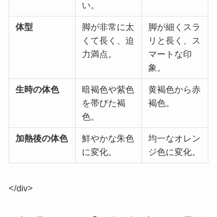
い。
体型
脚が非常に太
脚が細くスラ
くて長く、迫
リと長く、ス
力満点。
マートな印
象。
生時の体色
暗褐色や紫色
黄褐色から赤
を帯びた褐
褐色。
色。
加熱後の体色
鮮やかな朱色
均一なオレン
に変化。
ジ色に変化。
</div>