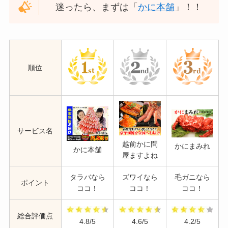
迷ったら、まずは「
かに本舗
」！！
順位
サービス名
越前かに問
かにまみれ
かに本舗
屋ますよね
タラバなら
ズワイなら
毛ガニなら
ポイント
ココ！
ココ！
ココ！
総合評価点
4.8/5
4.6/5
4.2/5