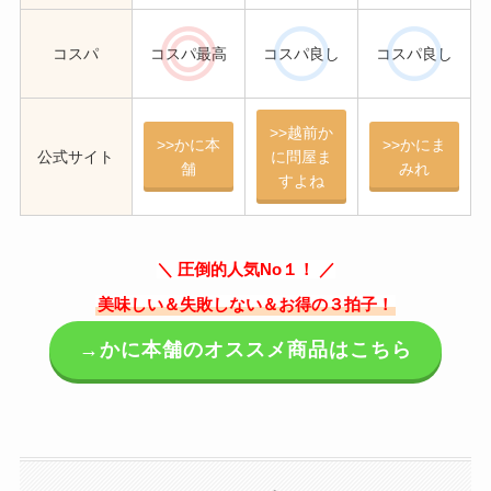
コスパ
コスパ最高
コスパ良し
コスパ良し
>>越前か
>>かに本
>>かにま
公式サイト
に問屋ま
舗
みれ
すよね
＼ 圧倒的人気No１！ ／
美味しい＆失敗しない＆お得の３拍子！
→かに本舗のオススメ商品はこちら