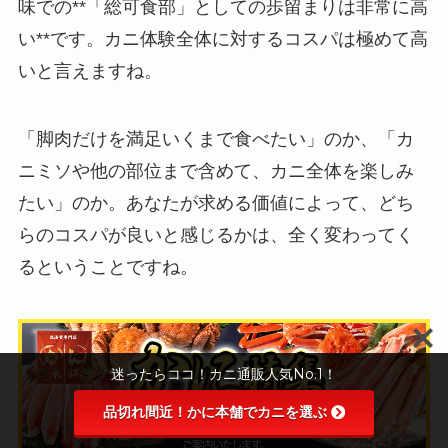
味での**「総可食部」としての歩留まりは非常に高
い**です。カニ体験全体に対するコスパは極めて高
いと言えますね。
「脚肉だけを満足いくまで食べたい」のか、「カ
ニミソや他の部位まで含めて、カニ全体を楽しみ
たい」のか。あなたが求める価値によって、どち
らのコスパが良いと感じるかは、全く変わってく
るということですね。
迷ったらココ！カニ通販人気No.1！
品切れ間近！かに本舗でカニを選ぶ